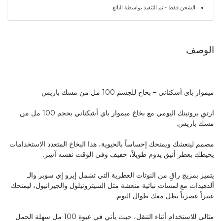
الشحن فقط - تم التنفيذ بواسطة البائع
الوصف
ميموار باي أشكناني – بخاخ للجسم 100 مل من مسك باريس
ارتقِ بروتينك اليومي مع بخاخ ميموار باي أشكناني بحجم 100 مل من
مسك باريس.
مصمم لينعشك ويمنحك إحساساً بالحيوية، هذا البخاخ المتعدد الاستخدامات
يحيطك بعطر أنيق يدوم طويلاً، خفيف وفي الوقت نفسه آسِر.
يتميز بمزيج راقٍ من النوتات العطرية التي تشمل إيزو إي سوبر والـ
ألدهيدات مع لمسات نباتية منعشة مثل السيترونيلول والجيرانيول، ليمنحك
عبيراً عصرياً يظل معك طوال اليوم.
مثالي للاستخدام أثناء التنقل، حيث يأتي في عبوة 100 مل سهلة الحمل