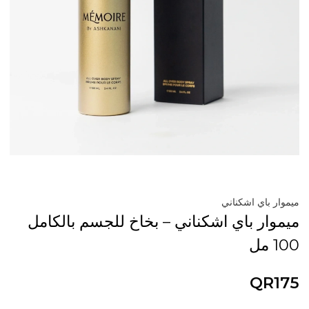
ميموار باي اشكناني
ميموار باي اشكناني – بخاخ للجسم بالكامل
100 مل
QR175