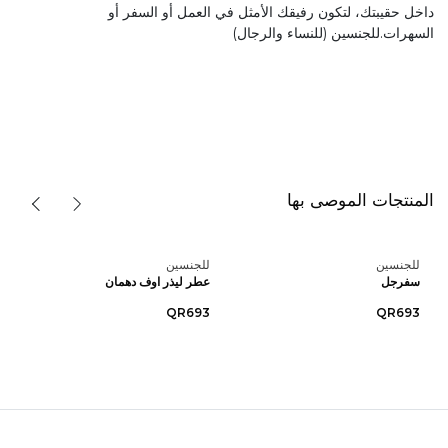
داخل حقيبتك، لتكون رفيقك الأمثل في العمل أو السفر أو
السهرات.للجنسين (للنساء والرجال)
المنتجات الموصى بها
للجنسين
للجنسين
سفرجل
عطر ليذر اوف دهمان
QR693
QR693