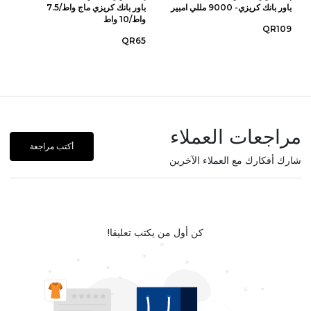
باور بانك كريزي- 9000 مللي امبير
باور بانك كريزي ماج واط/7.5
واط/10 واط
QR109
QR65
مراجعات العملاء
أكتب مراجعة
شارك أفكارك مع العملاء الآخرين
كن أول من يكتب تعليقا!