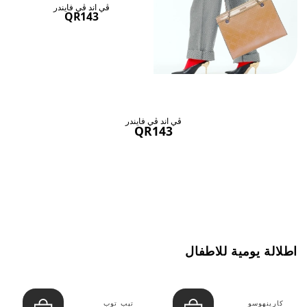
ڤي اند ڤي فايندر
QR143
ڤي اند ڤي فايندر
QR143
اطلالة يومية للاطفال
كارينهوسو
تيب توب