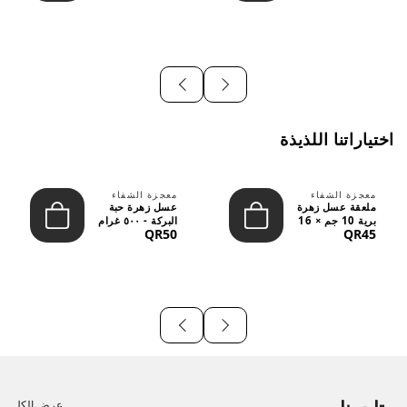
اختياراتنا اللذيذة
معجزة الشفاء
معجزة الشفاء
ملعقة عسل زهرة
عسل زهرة حبة
برية 10 جم × 16
البركة - ٥٠٠ غرام
QR50
QR45
قطعة
عرض الكل