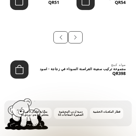
QR51
QR54
⠀
مولد كينج
مجموعة تركيب سفينة القراصنة السوداء في زجاجة - اسود
QR398
قطار المكعبات الخشبية
دمية أرنب المحشوة
مشّاية أطفال 3 في 1
ماكينة فقاع
الصغيرة المفاجآت S2
بتحكم عن بعد - وردي (6
أشهر فأكثر)
أونصات 
الفق