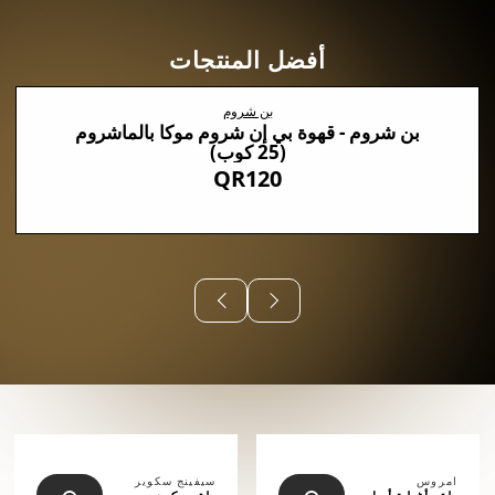
أفضل المنتجات
بن شروم
بن شروم - قهوة بي إن شروم موكا بالماشروم
(25 كوب)
QR120
⠀⠀⠀⠀
امروس
سيفينج سكوير