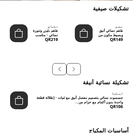
تشكيلات صيفية
بيسو
ديفيانو
طقم نسائي أنيق
طقم بليزر وتنورة
وبسيط مكون من
نسائي - مناسب
QR219
QR149
قطعتين - تصميم
للعمل الرسمي
عصري م...
والسهر...
تشكيلة نسائية أنيقة
ايميليتا
جمبسوت نسائي بتصميم مفصل أنيق مع ثنيات - إطلالة قطعة
واحدة بدون أكمام مع حزام من...
QR106
أساسيات المكياج