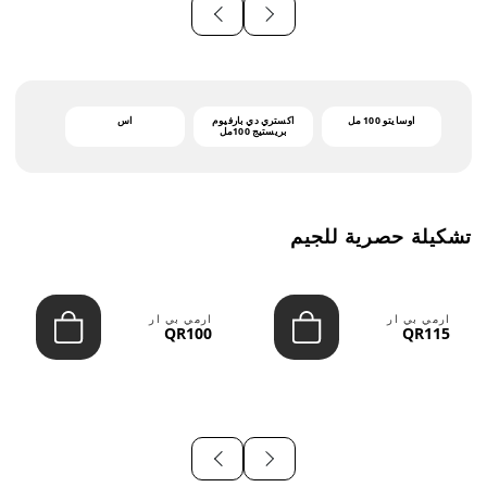
أوسايتو 100 مل
اكستري دي بارفيوم
اس
بريستيج 100مل
تشكيلة حصرية للجيم
ارمي بي ار
ارمي بي ار
QR100
QR115