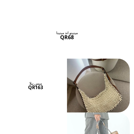
حقائب ستنال اعجابها
عرض الكل
مينينو اند مينينا
QR68
ميس بيلا
QR163