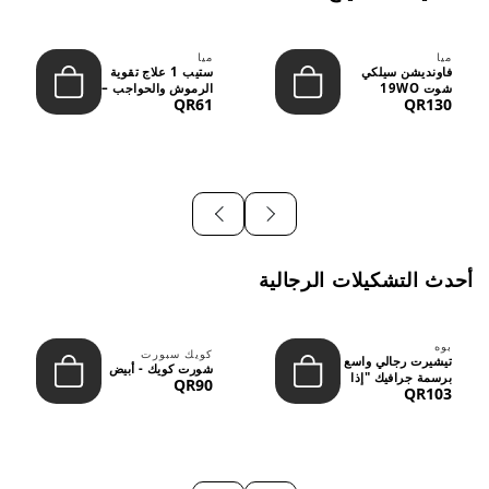
ميا
ميا
فاونديشن سيلكي
ستيب 1 علاج تقوية
شوت 19WO
الرموش والحواجب –
QR61
QR130
ميديوم دارك بدرجة
12 مل
متوسطة إ...
أحدث التشكيلات الرجالية
بوه
كويك سبورت
تيشيرت رجالي واسع
شورت كويك - أبيض
برسمة جرافيك "إذا
QR90
QR103
لم نُعجبك...