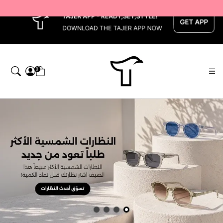
x
0
اجر — Home page default h1 desc