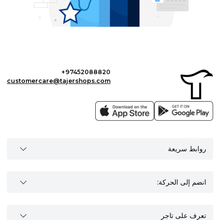
+97452088820
customercare@tajershops.com
روابط سريعة
انضم إلى الحركة:
تعرف على تاجر