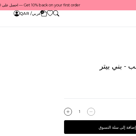
Get 10% back on your first order — احصل على 10٪ على أول طلب لك    |    Use code: Welcome10 — استخدم الرمز: Welcome10    |    Order before 1 PM for same-day delivery in Qatar — اطلب قبل الساعة 1 ظهرًا للتوصيل في نفس اليوم داخل قطر
0
عربي/ QAR
 - بني بيتر
إضافة إلى سلة التسوق