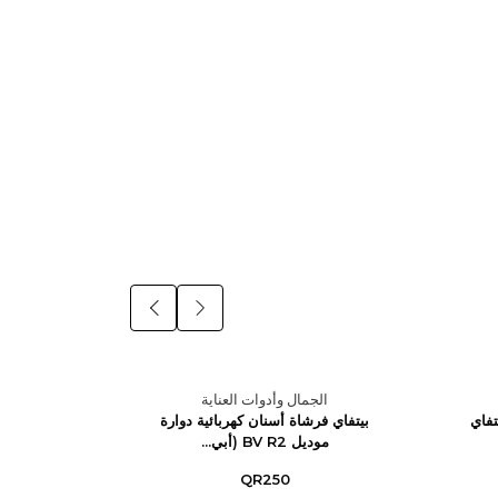
الجمال وأدوات العناية
ال
تفاي
بيتفاي فرشاة أسنان كهربائية دوارة
بيتفاي ف
موديل BV R2 (أبي...
مود
QR250