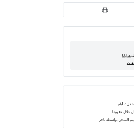
طة
هدايانا
7 أيام
ل 14 يومًا
تم الشحن بواسطة تاجر