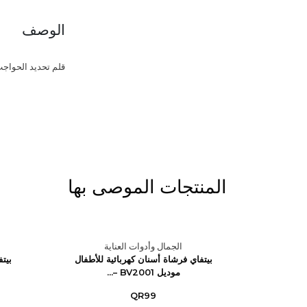
الوصف
قلم تحديد الحواجب 1,14 جر
المنتجات الموصى بها
ة
الجمال وأدوات العناية
الي
بيتفاي فرشاة أسنان كهربائية للأطفال
بيت
موديل BV2001 –...
QR99