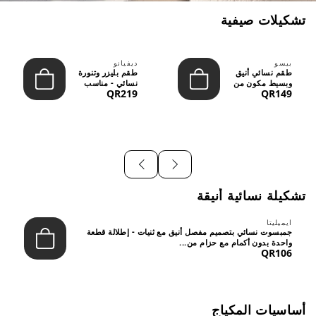
تشكيلات صيفية
بيسو
ديفيانو
طقم نسائي أنيق
طقم بليزر وتنورة
وبسيط مكون من
نسائي - مناسب
QR219
QR149
قطعتين - تصميم
للعمل الرسمي
عصري م...
والسهر...
تشكيلة نسائية أنيقة
ايميليتا
جمبسوت نسائي بتصميم مفصل أنيق مع ثنيات - إطلالة قطعة
واحدة بدون أكمام مع حزام من...
QR106
أساسيات المكياج