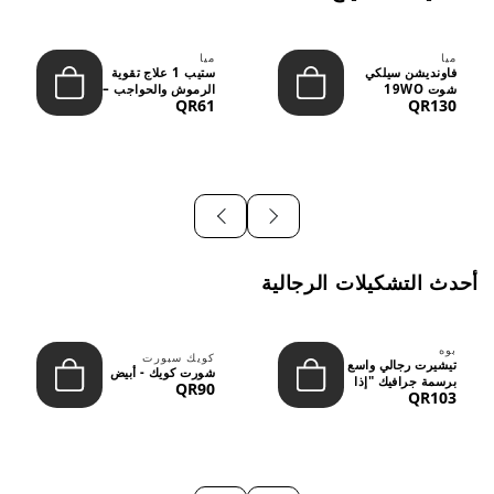
ميا
ميا
فاونديشن سيلكي
ستيب 1 علاج تقوية
شوت 19WO
الرموش والحواجب –
QR61
QR130
ميديوم دارك بدرجة
12 مل
متوسطة إ...
أحدث التشكيلات الرجالية
بوه
كويك سبورت
تيشيرت رجالي واسع
شورت كويك - أبيض
برسمة جرافيك "إذا
QR90
QR103
لم نُعجبك...