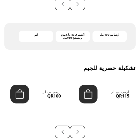
أوسايتو 100 مل
اكستري دي بارفيوم
اس
بريستيج 100مل
تشكيلة حصرية للجيم
ارمي بي ار
ارمي بي ار
QR100
QR115