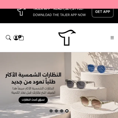
x
0
اجر — Home page default h1 desc