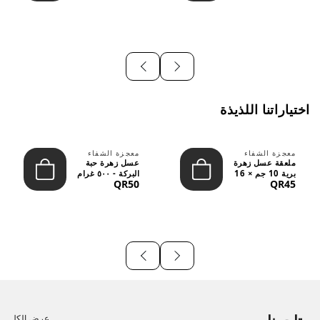
اختياراتنا اللذيذة
معجزة الشفاء
معجزة الشفاء
ملعقة عسل زهرة
عسل زهرة حبة
برية 10 جم × 16
البركة - ٥٠٠ غرام
QR50
QR45
قطعة
عرض الكل