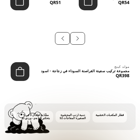
QR51
QR54
⠀
مولد كينج
مجموعة تركيب سفينة القراصنة السوداء في زجاجة - اسود
QR398
قطار المكعبات الخشبية
دمية أرنب المحشوة
مشّاية أطفال 3 في 1
ماكينة فقاع
الصغيرة المفاجآت S2
بتحكم عن بعد - وردي (6
أشهر فأكثر)
أونصات 
الفق