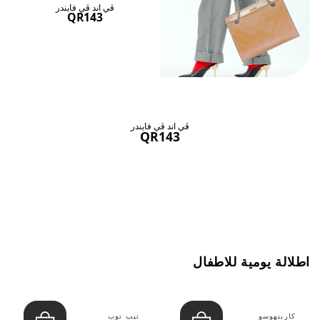
ڤي اند ڤي فايندر
QR143
ڤي اند ڤي فايندر
QR143
اطلالة يومية للاطفال
كارينهوسو
تيب توب