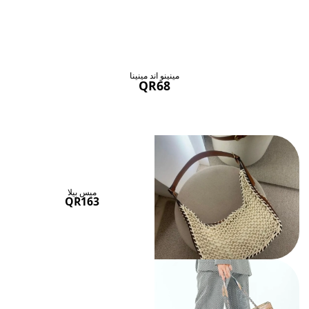
حقائب ستنال اعجابها
عرض الكل
مينينو اند مينينا
QR68
ميس بيلا
QR163