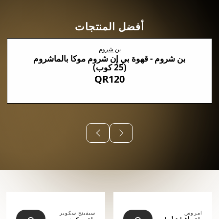
أفضل المنتجات
بن شروم
بن شروم - قهوة بي إن شروم موكا بالماشروم
(25 كوب)
QR120
⠀⠀⠀⠀
امروس
سيفينج سكوير