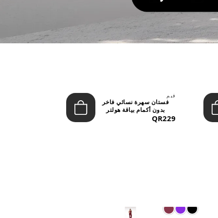
فيم
ليفون
فستان سهرة نسائي فاخر
تنورة نسائية
بدون أكمام بياقة هولتر
بخصر مرتفع وأز
QR229
(ماكس...
QR149