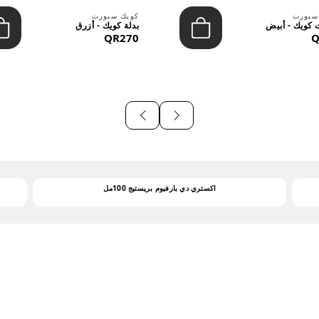
سبورت
كويك سبورت
كويك - أبيض
بدلة كويك - أزرق
QR270
Q
اكستري دي بارفيوم بريستيج 100مل