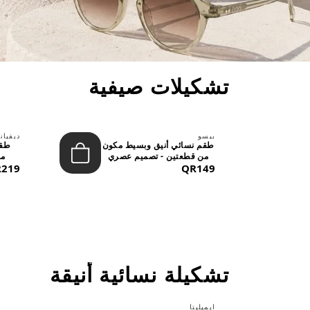
تشكيلات صيفية
بيسو
ديفيان
حد
طقم نسائي أنيق وبسيط مكون
طقم
..
من قطعتين - تصميم عصري
من
QR149
م...
219
تشكيلة نسائية أنيقة
ايميليتا