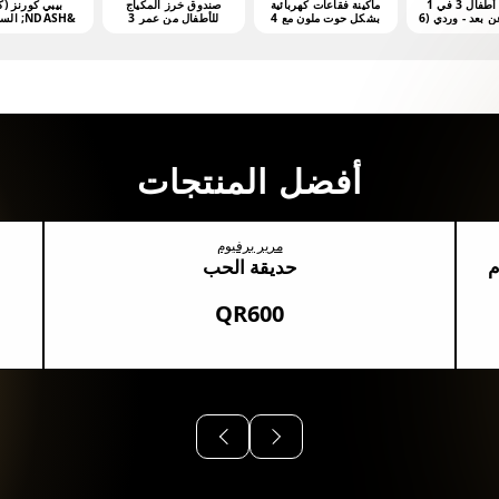
مشّاية أطفال 3 في 1
ماكينة فقاعات كهربائية
صندوق خرز المكياج
بيبي كورنز (ك
بتحكم عن بعد - وردي (6
بشكل حوت ملون مع 4
للأطفال من عمر 3
&NDASH; السلسلة 1
هر فأكثر)
أونصات من محلول
سنوات فما فوق
الفقاعات
أفضل المنتجات
مرير برفيوم
م
حديقة الحب
QR600