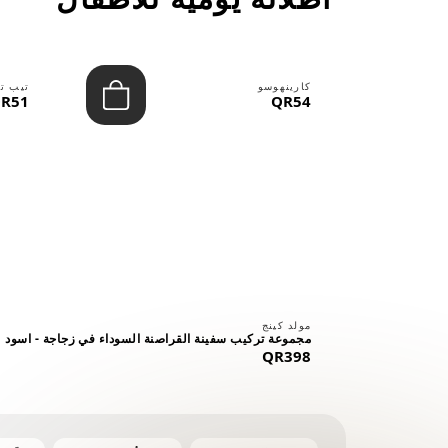
كارينهوسو
تيب ت
R51
QR54
⠀
مولد كينج
مجموعة تركيب سفينة القراصنة السوداء في زجاجة - اسود
QR398