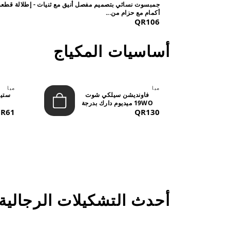
جمبسوت نسائي بتصميم مفصل أنيق مع ثنيات - إطلالة قطعة
أكمام مع حزام من...
QR106
أساسيات المكياج
ميا
ميا
فاونديشن سيلكي شوت
19WO ميديوم دارك بدرجة
QR130
متوسطة إ...
R61
أحدث التشكيلات الرجالية