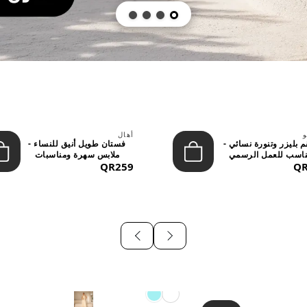
و
أهال
 بليزر وتنورة نسائي -
فستان طويل أنيق للنساء -
اسب للعمل الرسمي
ملابس سهرة ومناسبات
QR
والسهر...
QR259
رسمية...