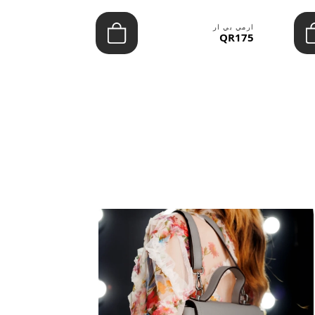
ارمي بي ار
ارمي بي ار
QR100
QR175
عرض الكل