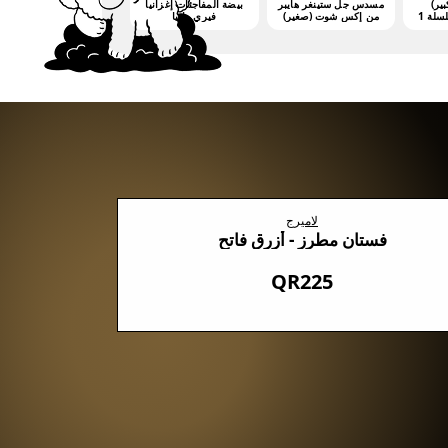
بير)
مسدس جل ستينغر هايبر
بيضة المفاجئات إغزانيا
من إكس شوت (صغير)
فيري مانيا
(3000 جيليت)
لاميرج
فستان مطرز - أزرق فاتح
QR225