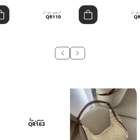
بي ار
ارمي بي ار
QR110
QR
ميس بيلا
QR163