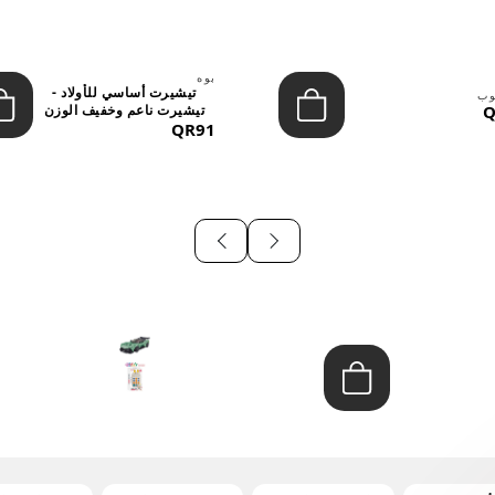
بوه
تيشيرت أساسي للأولاد -
وب
Q
تيشيرت ناعم وخفيف الوزن
QR91
برق...