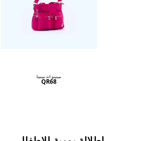
مينينو اند مينينا
QR68
اطلالة يومية للاطفال