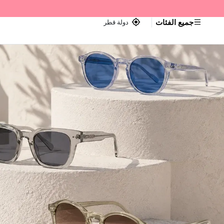
جميع الفئات
دولة قطر
اجر — Home page default h1 desc