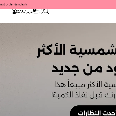
0
عربي/ QAR