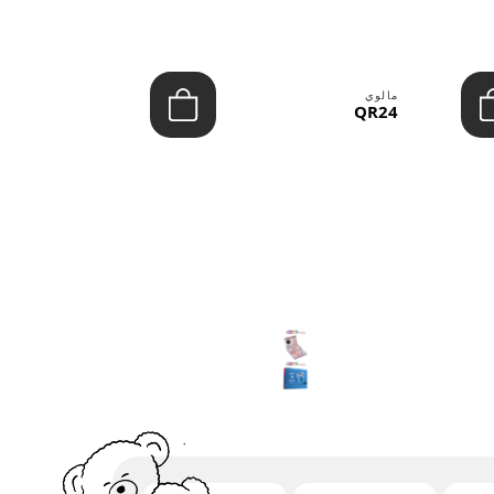
مالوي
مالوي
QR39
QR24