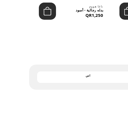
بارجان
ناغا هووم
يشيرت رجالي 
بدله رجالية - أسود
التريكو - قمي
QR1,250
QR122
اس