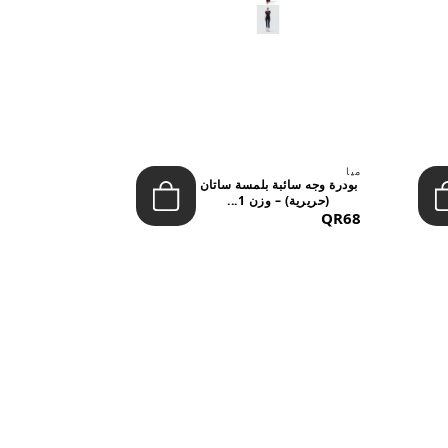
ميا
ميا
بودرة وجه سائبة بلمسة ساتان
(حريرية) – وزن 1...
تشيري بوب 
&NDAS...
QR53
QR68