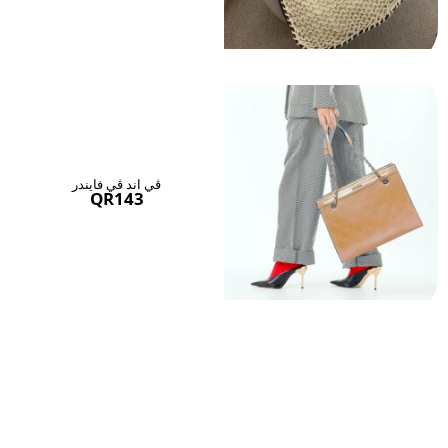
ڤي اند ڤي فايندر
QR143