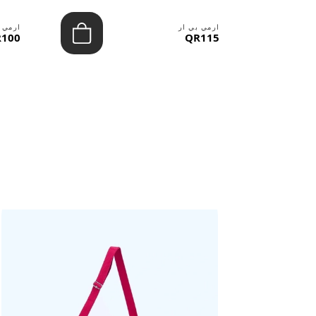
ارمي بي ار
ارمي 
100
QR115
حقائب ستنال اعجابها