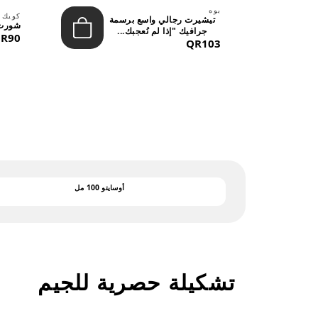
بوه
لينة
كويك 
تيشيرت رجالي واسع برسمة
شورت 
جرافيك "إذا لم نُعجبك...
R90
QR103
أوسايتو 100 مل
تشكيلة حصرية للجيم