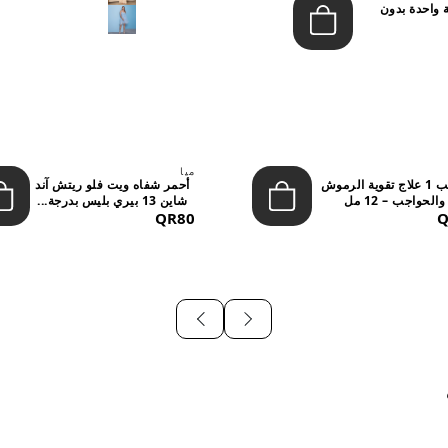
 واحدة بدون
ميا
ستيب 1 علاج تقوية الرموش
أحمر شفاه ويت فلو ريتش آند
والحواجب – 12 مل
شاين 13 بيري بليس بدرجة...
QR80
Q