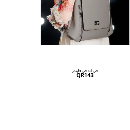
ڤي اند ڤي فايندر
QR143