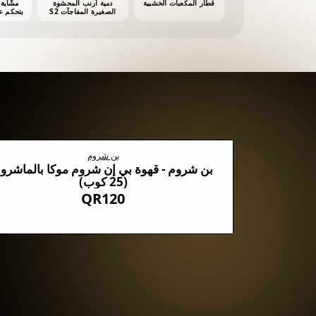
قطار المكعبات الخشبية
دمية أرنب المحشوة
الصغيرة المفاجآت S2
أش
بن شروم
روم السوداء مع 5 أنواع من الفطر
بن شروم - قهوة بي إن شروم موكا بالماشرو
(25 كوب)
QR120