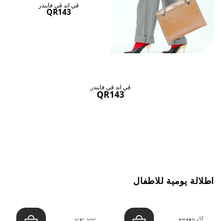
ڤي اند ڤي فايندر
QR143
ڤي اند ڤي فايندر
QR143
اطلالة يومية للاطفال
كارينهوسو
تيب توب