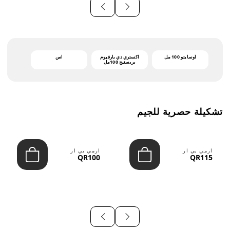
أوسايتو 100 مل
اكستري دي بارفيوم
اس
بريستيج 100مل
تشكيلة حصرية للجيم
ارمي بي ار
ارمي بي ار
QR100
QR115