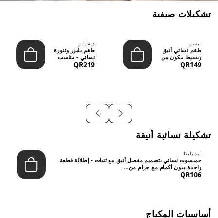
تشكيلات صيفية
بيسو
ديفيانو
طقم نسائي أنيق
طقم بليزر وتنورة
وبسيط مكون من
نسائي - مناسب
QR219
QR149
قطعتين - تصميم
للعمل الرسمي
عصري م...
والسهر...
تشكيلة نسائية أنيقة
ايميليتا
جمبسوت نسائي بتصميم مفصل أنيق مع ثنيات - إطلالة قطعة
واحدة بدون أكمام مع حزام من...
QR106
أساسيات المكياج