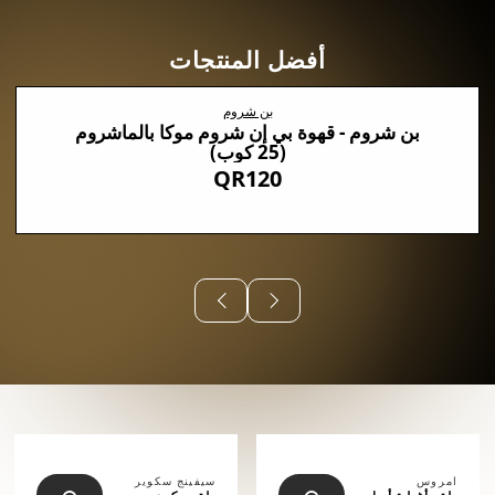
أفضل المنتجات
بن شروم
بن شروم - قهوة بي إن شروم موكا بالماشروم
(25 كوب)
QR120
⠀⠀⠀⠀
امروس
سيفينج سكوير