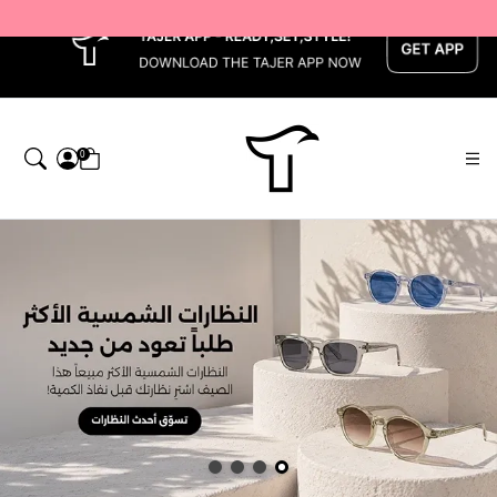
x
0
اجر — Home page default h1 desc