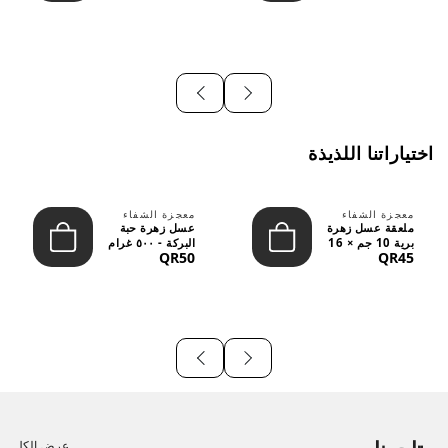
اختياراتنا اللذيذة
معجزة الشفاء
معجزة الشفاء
ملعقة عسل زهرة
عسل زهرة حبة
برية 10 جم × 16
البركة - ٥٠٠ غرام
QR50
QR45
قطعة
عرض الكل