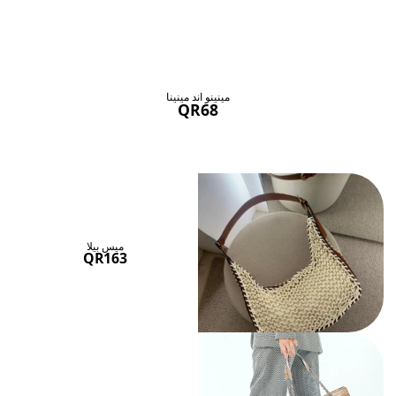
حقائب ستنال اعجابها
عرض الكل
مينينو اند مينينا
QR68
ميس بيلا
QR163