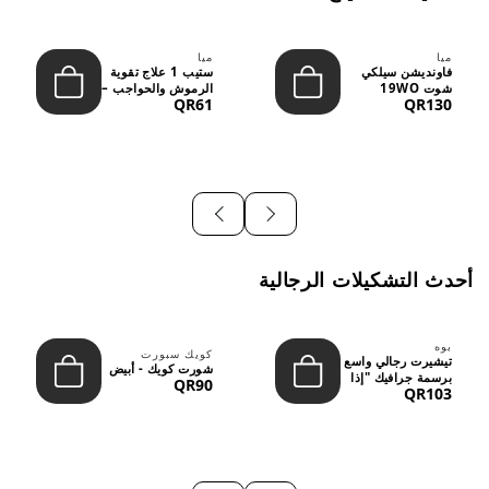
ميا
ميا
فاونديشن سيلكي
ستيب 1 علاج تقوية
شوت 19WO
الرموش والحواجب –
QR61
QR130
ميديوم دارك بدرجة
12 مل
متوسطة إ...
أحدث التشكيلات الرجالية
بوه
كويك سبورت
تيشيرت رجالي واسع
شورت كويك - أبيض
برسمة جرافيك "إذا
QR90
QR103
لم نُعجبك...