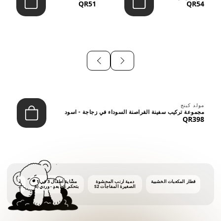
QR51
QR54
⠀
مولد كينج
مجموعة تركيب سفينة القراصنة السوداء في زجاجة - اسود
QR398
قطار المكعبات الخشبية
دمية أرنب المحشوة
مشّاية أطفال 3 في 1
ماكينة فقاع
الصغيرة المفاجآت S2
بتحكم عن بعد - وردي (6
أشهر فأكثر)
أونصات 
الفق