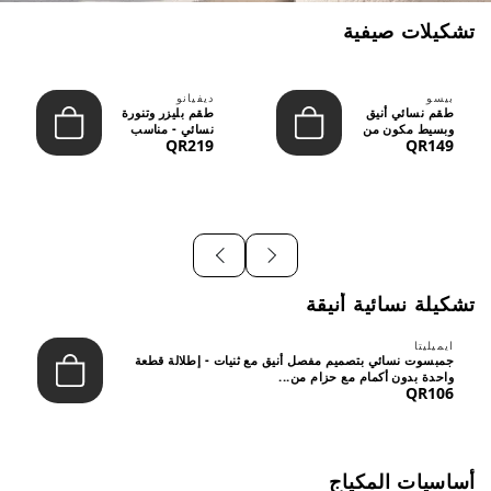
تشكيلات صيفية
بيسو
ديفيانو
طقم نسائي أنيق
طقم بليزر وتنورة
وبسيط مكون من
نسائي - مناسب
QR219
QR149
قطعتين - تصميم
للعمل الرسمي
عصري م...
والسهر...
تشكيلة نسائية أنيقة
ايميليتا
جمبسوت نسائي بتصميم مفصل أنيق مع ثنيات - إطلالة قطعة
واحدة بدون أكمام مع حزام من...
QR106
أساسيات المكياج