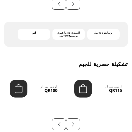
أوسايتو 100 مل
اكستري دي بارفيوم
اس
بريستيج 100مل
تشكيلة حصرية للجيم
ارمي بي ار
ارمي بي ار
QR100
QR115