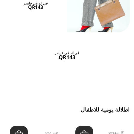
ڤي اند ڤي فايندر
QR143
ڤي اند ڤي فايندر
QR143
اطلالة يومية للاطفال
كارينهوسو
تيب توب