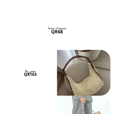
حقائب ستنال اعجابها
عرض الكل
مينينو اند مينينا
QR68
ميس بيلا
QR163