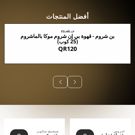
أفضل المنتجات
بن شروم
بن شروم - قهوة بي إن شروم موكا بالماشروم
(25 كوب)
QR120
⠀⠀⠀⠀
امروس
سيفينج سكوير