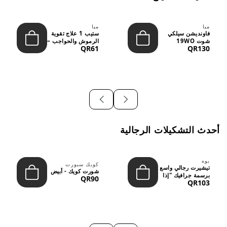
ميا
ميا
فاونديشن سيلكي
ستيب 1 علاج تقوية
شوت 19WO
الرموش والحواجب –
QR61
QR130
ميديوم دارك بدرجة
12 مل
متوسطة إ...
أحدث التشكيلات الرجالية
بوه
كويك سبورت
تيشيرت رجالي واسع
شورت كويك - أبيض
برسمة جرافيك "إذا
QR90
QR103
لم نُعجبك...