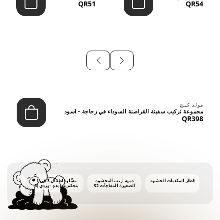
QR51
QR54
⠀
مولد كينج
مجموعة تركيب سفينة القراصنة السوداء في زجاجة - اسود
QR398
قطار المكعبات الخشبية
دمية أرنب المحشوة
مشّاية أطفال 3 في 1
ماكينة فقاع
الصغيرة المفاجآت S2
بتحكم عن بعد - وردي (6
أشهر فأكثر)
أونصات 
الفق