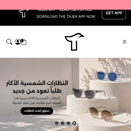
x
0
اجر — Home page default h1 desc