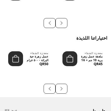
اختياراتنا اللذيذة
معجزة الشفاء
معجزة الشفاء
ملعقة عسل زهرة
عسل زهرة حبة
برية 10 جم × 16
البركة - ٥٠٠ غرام
QR50
QR45
قطعة
عرض الكل