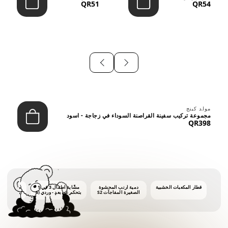
QR51
QR54
⠀
مولد كينج
مجموعة تركيب سفينة القراصنة السوداء في زجاجة - اسود
QR398
قطار المكعبات الخشبية
دمية أرنب المحشوة
مشّاية أطفال 3 في 1
ماكينة فقاع
الصغيرة المفاجآت S2
بتحكم عن بعد - وردي (6
أشهر فأكثر)
أونصات 
الفق