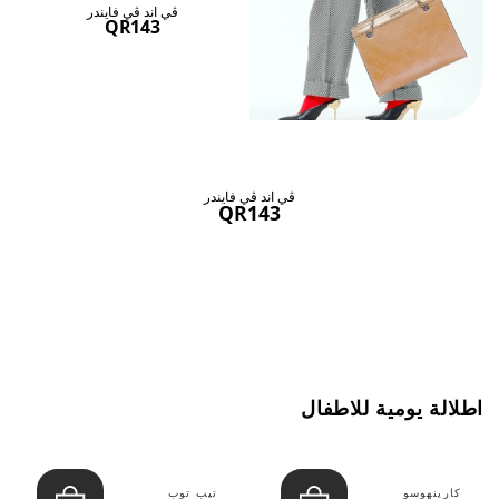
ڤي اند ڤي فايندر
QR143
ڤي اند ڤي فايندر
QR143
اطلالة يومية للاطفال
كارينهوسو
تيب توب