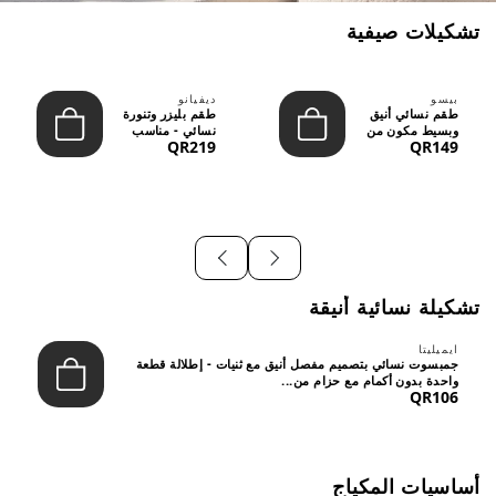
تشكيلات صيفية
بيسو
ديفيانو
طقم نسائي أنيق
طقم بليزر وتنورة
وبسيط مكون من
نسائي - مناسب
QR219
QR149
قطعتين - تصميم
للعمل الرسمي
عصري م...
والسهر...
تشكيلة نسائية أنيقة
ايميليتا
جمبسوت نسائي بتصميم مفصل أنيق مع ثنيات - إطلالة قطعة
واحدة بدون أكمام مع حزام من...
QR106
أساسيات المكياج