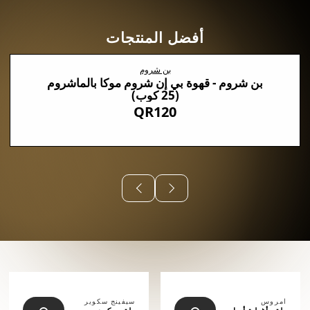
أفضل المنتجات
بن شروم
بن شروم - قهوة بي إن شروم موكا بالماشروم
(25 كوب)
QR120
⠀⠀⠀⠀
امروس
سيفينج سكوير