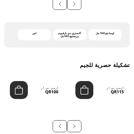
أوسايتو 100 مل
اكستري دي بارفيوم
اس
بريستيج 100مل
تشكيلة حصرية للجيم
ارمي بي ار
ارمي بي ار
QR100
QR115