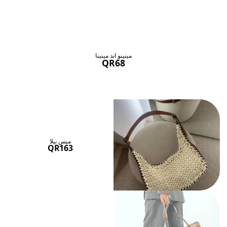
حقائب ستنال اعجابها
عرض الكل
مينينو اند مينينا
QR68
ميس بيلا
QR163