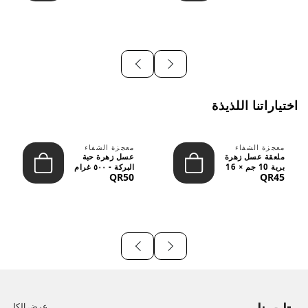
اختياراتنا اللذيذة
معجزة الشفاء
معجزة الشفاء
ملعقة عسل زهرة
عسل زهرة حبة
برية 10 جم × 16
البركة - ٥٠٠ غرام
QR50
QR45
قطعة
عرض الكل