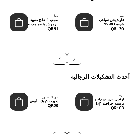
ميا
ميا
فاونديشن سيلكي
ستيب 1 علاج تقوية
شوت 19WO
الرموش والحواجب –
QR61
QR130
ميديوم دارك بدرجة
12 مل
متوسطة إ...
أحدث التشكيلات الرجالية
بوه
كويك سبورت
تيشيرت رجالي واسع
شورت كويك - أبيض
برسمة جرافيك "إذا
QR90
QR103
لم نُعجبك...