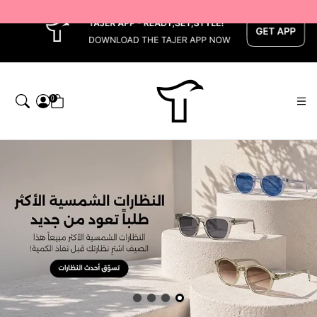
x
0
اجر — Home page default h1 desc