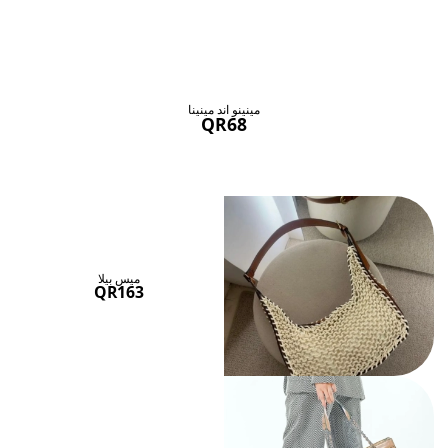
حقائب ستنال اعجابها
عرض الكل
مينينو اند مينينا
QR68
ميس بيلا
QR163