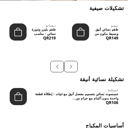
تشكيلات صيفية
بيسو
ديفيانو
طقم نسائي أنيق
طقم بليزر وتنورة
وبسيط مكون من
نسائي - مناسب
QR219
QR149
قطعتين - تصميم
للعمل الرسمي
عصري م...
والسهر...
تشكيلة نسائية أنيقة
ايميليتا
جمبسوت نسائي بتصميم مفصل أنيق مع ثنيات - إطلالة قطعة
واحدة بدون أكمام مع حزام من...
QR106
أساسيات المكياج