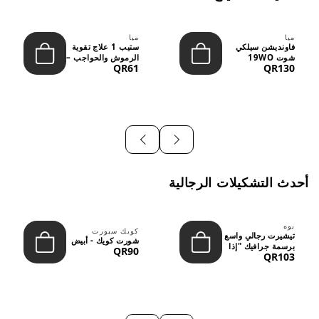
ميا
ميا
فاونديشن سيلكي
ستيب 1 علاج تقوية
شوت 19WO
الرموش والحواجب –
QR61
QR130
ميديوم دارك بدرجة
12 مل
متوسطة إ...
أحدث التشكيلات الرجالية
بوه
كويك سبورت
تيشيرت رجالي واسع
شورت كويك - أبيض
برسمة جرافيك "إذا
QR90
QR103
لم نُعجبك...