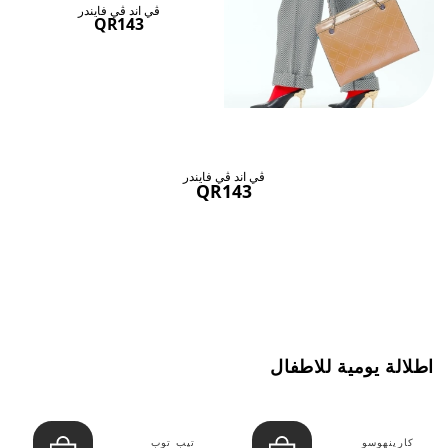
ڤي اند ڤي فايندر
QR143
ڤي اند ڤي فايندر
QR143
اطلالة يومية للاطفال
كارينهوسو
تيب توب