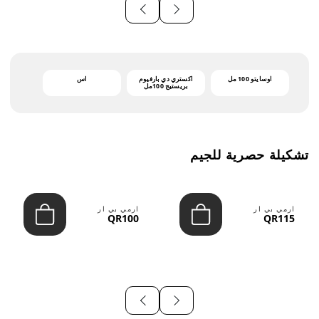
أوسايتو 100 مل
اكستري دي بارفيوم
اس
بريستيج 100مل
تشكيلة حصرية للجيم
ارمي بي ار
ارمي بي ار
QR100
QR115