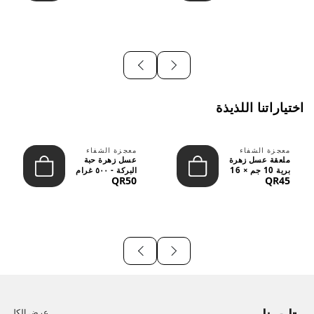
اختياراتنا اللذيذة
معجزة الشفاء
معجزة الشفاء
ملعقة عسل زهرة
عسل زهرة حبة
برية 10 جم × 16
البركة - ٥٠٠ غرام
QR50
QR45
قطعة
عرض الكل