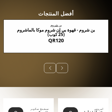
أفضل المنتجات
بن شروم
بن شروم - قهوة بي إن شروم موكا بالماشروم
(25 كوب)
QR120
⠀⠀⠀⠀
امروس
سيفينج سكوير