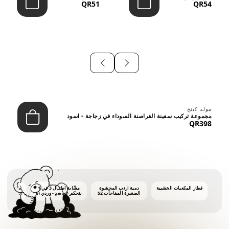
QR51
QR54
⠀
مولد كينج
مجموعة تركيب سفينة القراصنة السوداء في زجاجة - اسود
QR398
قطار المكعبات الخشبية
دمية أرنب المحشوة
مشّاية أطفال 3 في 1
ماكينة فقاع
الصغيرة المفاجآت S2
بتحكم عن بعد - وردي (6
أشهر فأكثر)
أونصات 
الفق