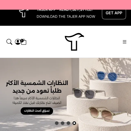
x
0
اجر — Home page default h1 desc