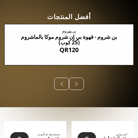
أفضل المنتجات
بن شروم
بن شروم - قهوة بي إن شروم موكا بالماشروم
(25 كوب)
QR120
⠀⠀⠀⠀
امروس
سيفينج سكوير