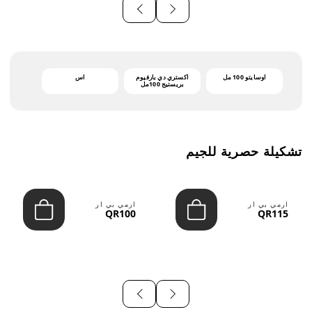
أوسايتو 100 مل
اكستري دي بارفيوم
اس
بريستيج 100مل
تشكيلة حصرية للجيم
ارمي بي ار
ارمي بي ار
QR100
QR115