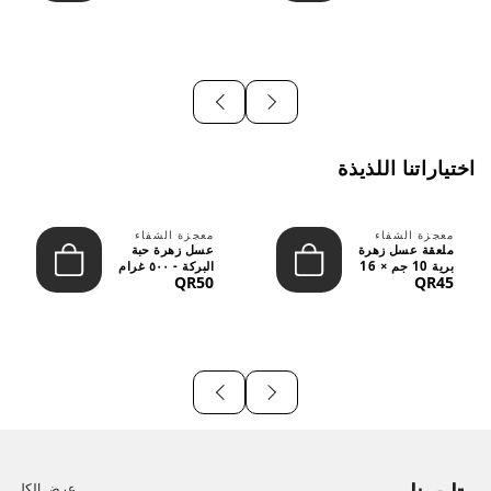
اختياراتنا اللذيذة
معجزة الشفاء
معجزة الشفاء
ملعقة عسل زهرة
عسل زهرة حبة
برية 10 جم × 16
البركة - ٥٠٠ غرام
QR50
QR45
قطعة
عرض الكل