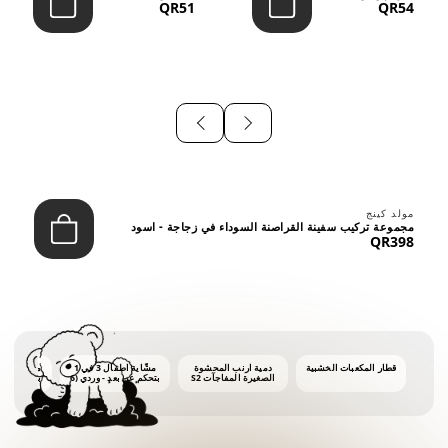
QR51
QR54
⠀
مولد كينج
مجموعة تركيب سفينة القراصنة السوداء في زجاجة - اسود
QR398
قطار المكعبات الخشبية
دمية أرنب المحشوة
مشّاية أطفال 3 في 1
ماكينة فقاع
الصغيرة المفاجآت S2
بتحكم عن بعد - وردي (6
أشهر فأكثر)
أونصات 
الفق