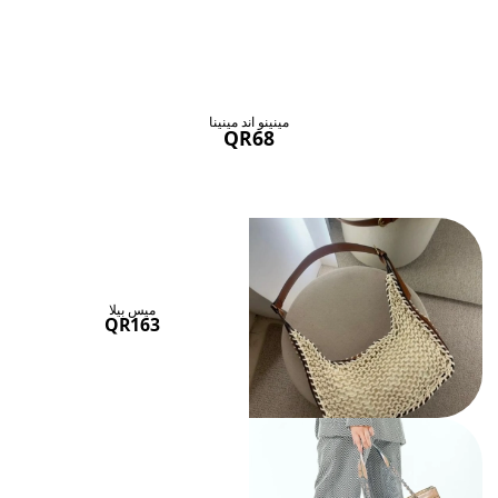
حقائب ستنال اعجابها
عرض الكل
مينينو اند مينينا
QR68
ميس بيلا
QR163