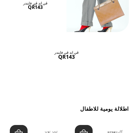
ڤي اند ڤي فايندر
QR143
ڤي اند ڤي فايندر
QR143
اطلالة يومية للاطفال
كارينهوسو
تيب توب