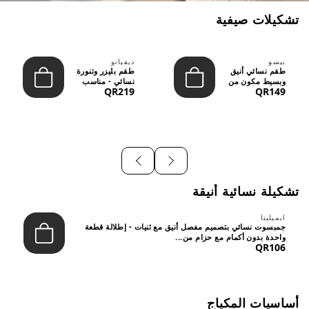
تشكيلات صيفية
بيسو
ديفيانو
طقم نسائي أنيق
طقم بليزر وتنورة
وبسيط مكون من
نسائي - مناسب
QR219
QR149
قطعتين - تصميم
للعمل الرسمي
عصري م...
والسهر...
تشكيلة نسائية أنيقة
ايميليتا
جمبسوت نسائي بتصميم مفصل أنيق مع ثنيات - إطلالة قطعة
واحدة بدون أكمام مع حزام من...
QR106
أساسيات المكياج