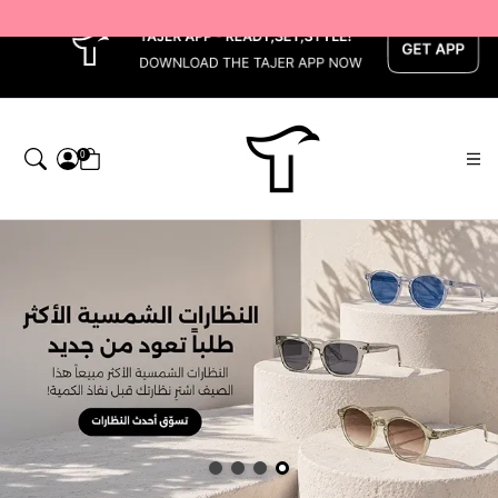
x
0
اجر — Home page default h1 desc