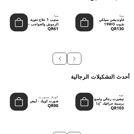
ميا
ميا
فاونديشن سيلكي
ستيب 1 علاج تقوية
شوت 19WO
الرموش والحواجب –
QR61
QR130
ميديوم دارك بدرجة
12 مل
متوسطة إ...
أحدث التشكيلات الرجالية
بوه
كويك سبورت
تيشيرت رجالي واسع
شورت كويك - أبيض
برسمة جرافيك "إذا
QR90
QR103
لم نُعجبك...