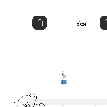
مالوي
مالوي
QR39
QR24