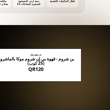
قطار المكعبات الخشبية
دمية أرنب المحشوة
الصغيرة المفاجآت S2
أش
بن شروم
روم السوداء مع 5 أنواع من الفطر
بن شروم - قهوة بي إن شروم موكا بالماشرو
(25 كوب)
QR120