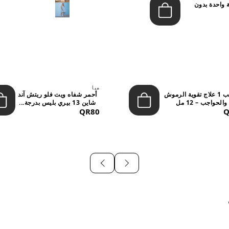
 واحدة بدون
ميا
ستيب 1 علاج تقوية الرموش
أحمر شفاه ويت فلو ريتش آند
والحواجب – 12 مل
شاين 13 بيري بليس بدرجة...
QR80
Q