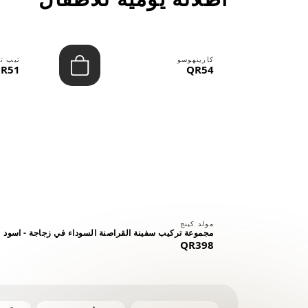
كارينهوسو
تيب ت
R51
QR54
⠀
مولد كينج
مجموعة تركيب سفينة القراصنة السوداء في زجاجة - اسود
QR398