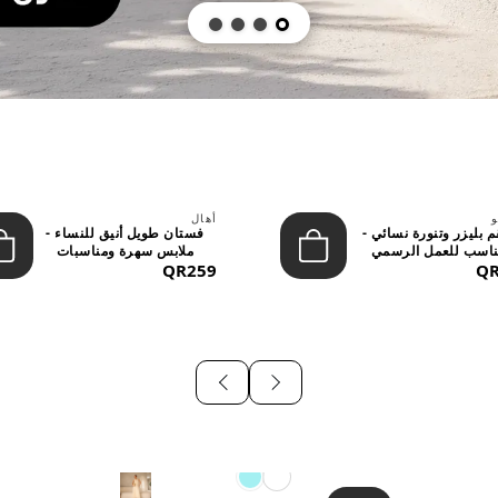
و
أهال
 بليزر وتنورة نسائي -
فستان طويل أنيق للنساء -
اسب للعمل الرسمي
ملابس سهرة ومناسبات
QR
والسهر...
QR259
رسمية...