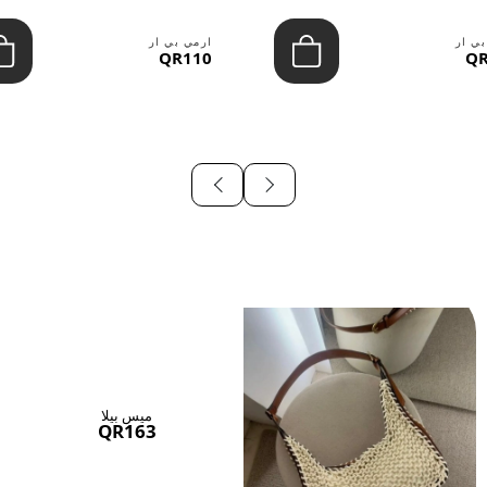
بي ار
ارمي بي ار
QR110
QR
ميس بيلا
QR163