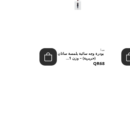
ميا
ميا
بودرة وجه سائبة بلمسة ساتان
(حريرية) – وزن 1...
تشيري بوب 
&NDAS...
QR53
QR68