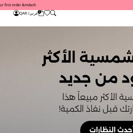
0
عربي/ QAR