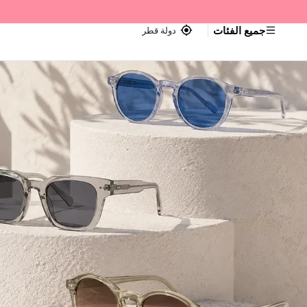
جميع الفئات
دولة قطر
اجر — Home page default h1 desc