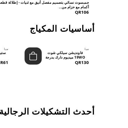
جمبسوت نسائي بتصميم مفصل أنيق مع ثنيات - إطلالة قطعة
أكمام مع حزام من...
QR106
أساسيات المكياج
ميا
ميا
فاونديشن سيلكي شوت
19WO ميديوم دارك بدرجة
QR130
متوسطة إ...
R61
أحدث التشكيلات الرجالية