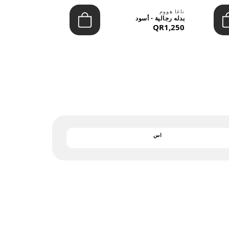
بارجان
ناغا هووم
يشيرت رجالي 
بدله رجالية - أسود
التريكو - قمي
QR1,250
QR122
اس