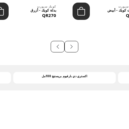
سبورت
كويك سبورت
كويك - أبيض
بدلة كويك - أزرق
QR270
Q
اكستري دي بارفيوم بريستيج 100مل