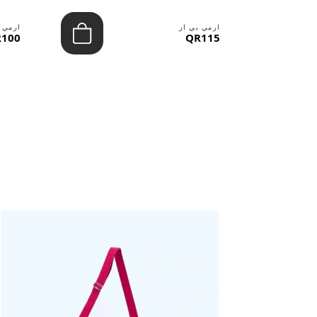
ارمي بي ار
ارمي 
100
QR115
حقائب ستنال اعجابها