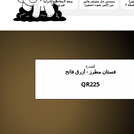
بير)
مسدس جل ستينغر هايبر
بيضة المفاجئات إغزانيا
من إكس شوت (صغير)
فيري مانيا
(3000 جيليت)
لاميرج
فستان مطرز - أزرق فاتح
QR225