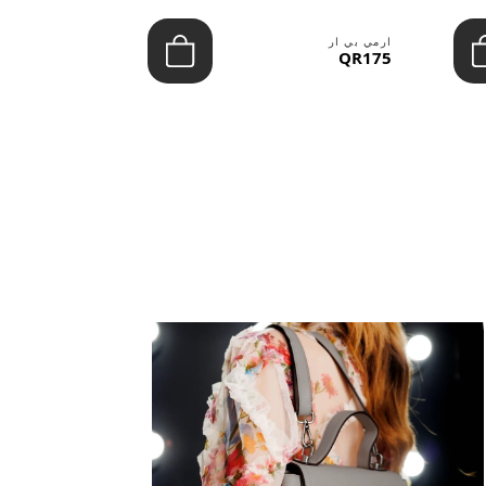
ارمي بي ار
ارمي بي ار
QR100
QR175
عرض الكل