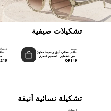
تشكيلات صيفية
بيسو
ديفيان
حد
طقم نسائي أنيق وبسيط مكون
طقم
..
من قطعتين - تصميم عصري
من
QR149
م...
219
تشكيلة نسائية أنيقة
ايميليتا