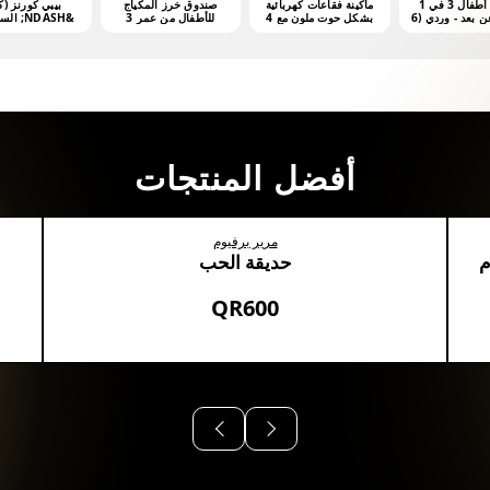
مشّاية أطفال 3 في 1
ماكينة فقاعات كهربائية
صندوق خرز المكياج
بيبي كورنز (ك
بتحكم عن بعد - وردي (6
بشكل حوت ملون مع 4
للأطفال من عمر 3
&NDASH; السلسلة 1
هر فأكثر)
أونصات من محلول
سنوات فما فوق
الفقاعات
أفضل المنتجات
مرير برفيوم
م
حديقة الحب
QR600