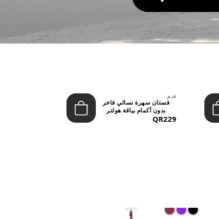
فيم
ليفون
فستان سهرة نسائي فاخر
تنورة نسائية
بدون أكمام بياقة هولتر
بخصر مرتفع وأز
QR229
(ماكس...
QR149