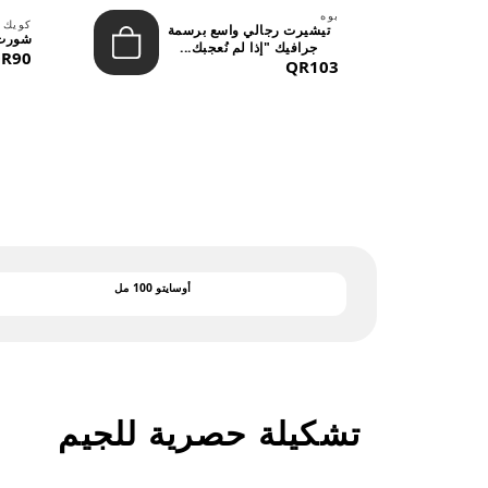
بوه
لينة
كويك 
تيشيرت رجالي واسع برسمة
شورت 
جرافيك "إذا لم نُعجبك...
R90
QR103
أوسايتو 100 مل
تشكيلة حصرية للجيم