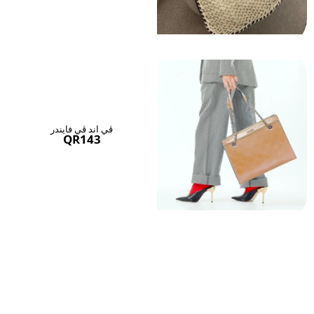
ڤي اند ڤي فايندر
QR143