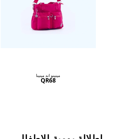
مينينو اند مينينا
QR68
اطلالة يومية للاطفال