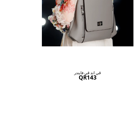
ڤي اند ڤي فايندر
QR143