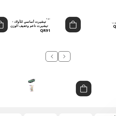
بوه
تيشيرت أساسي للأولاد -
وب
Q
تيشيرت ناعم وخفيف الوزن
QR91
برق...