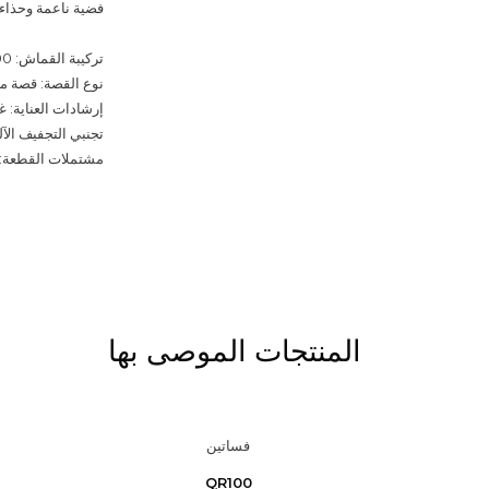
فضية ناعمة وحذاء ب
تركيبة القماش: 100% مزيج بوليستر ناعم وخفيف الوزن
نوع القصة: قصة منتظمة (Regular Fit) / قصة ماك
إرشادات العناية: 
تجنبي التجفيف الآ
مشتملات القطعة: 1 × فستان ماكسي متدرج الألوان (أومبري
المنتجات الموصى بها
فساتين
QR100