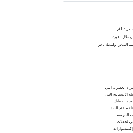
7 أيام
ل 14 يومًا
تم الشحن بواسطة تاجر
أة العصرية التي
ة الانسيابية التي
جسد ليعطيكِ
لناعم عند الصدر
ات الموضة
لخيار المثالي لحفلات
ع إكسسوارات