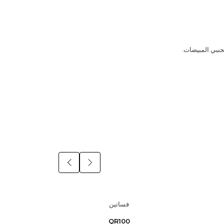
جنبي المبيضات.
فساتين
QR100