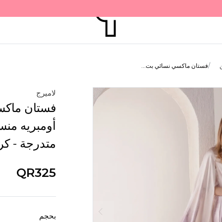
فستان ماكسي نسائي بت...
لاميرج
فستان ماكس
أومبريه منس
متدرجة - ك
QR325
بحجم