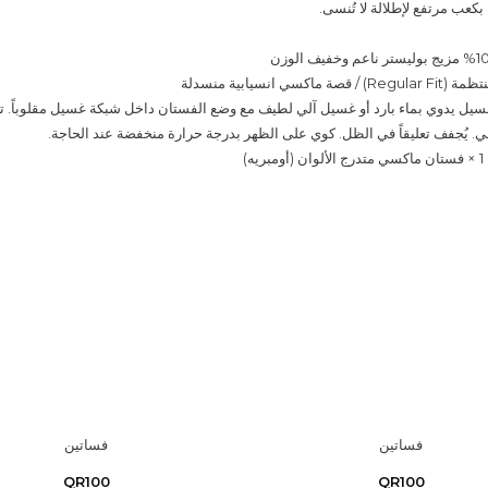
كعب مرتفع لإطلالة لا تُنسى.
سي انسيابية منسدلة
غسيل يدوي بماء بارد أو غسيل آلي لطيف مع وضع الفستان داخل شبكة غسيل مقلوباً. ت
لي. يُجفف تعليقاً في الظل. كوي على الظهر بدرجة حرارة منخفضة عند الحاجة.
ه)
فساتين
فساتين
QR100
QR100