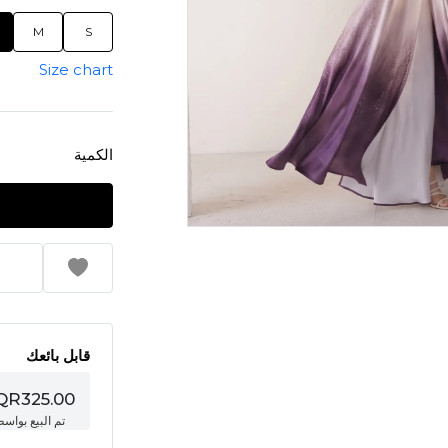
M
S
Size chart
الكمية
قابل بائعك
QR325.00
تم البيع بواس