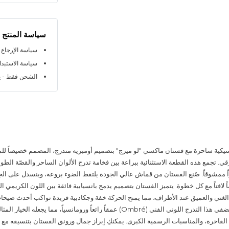
سياسة المنتج
سياسة الإرجاع خلال 
سياسة الاستبدال خلا
الشحن فقط - ي
يكية ساحرة مع فستان ماكسي "لو ميرج" بتصميم أومبريه متدرج، المصمم خصيصاً للمر
قي. تجمع هذه القطعة الاستثنائية ببراعة بين فخامة تدرج الألوان الساحر والقصّة الطويل
ً ممشوقاً. صُنع الفستان من قماش عالي الجودة يلتقط الضوء بروعة، وينسدل على ال
ماً لافتاً مع كل خطوة. يتميز الفستان بتصميم يدمج بانسيابية فائقة بين اللون الكريمي ا
لغني والعميق عند الأطراف، مما يمنح الحركة خفة وجكاذبية فريدة تواكب أحدث صيح
العالمية الفاخرة. يضفي هذا التدرج اللوني الفني (Ombré) عمقاً رائعاً ورومانسياً، مما يجعله ا
الفاخرة، والمناسبات الرسمية الكبرى. يمكنكِ إبراز جمال ورونق الفستان بتنسيقه م