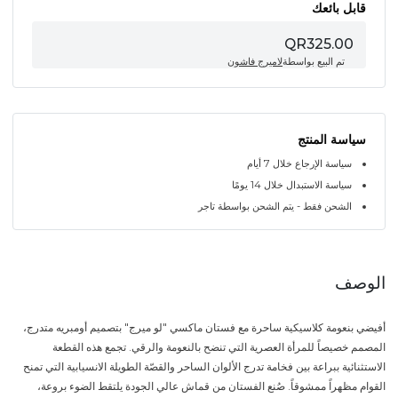
قابل بائعك
QR325.00
تم البيع بواسطة
لاميرج فاشون
سياسة المنتج
سياسة الإرجاع خلال 7 أيام
سياسة الاستبدال خلال 14 يومًا
الشحن فقط - يتم الشحن بواسطة تاجر
الوصف
أفيضي بنعومة كلاسيكية ساحرة مع فستان ماكسي "لو ميرج" بتصميم أومبريه متدرج،
المصمم خصيصاً للمرأة العصرية التي تنضح بالنعومة والرقي. تجمع هذه القطعة
الاستثنائية ببراعة بين فخامة تدرج الألوان الساحر والقصّة الطويلة الانسيابية التي تمنح
القوام مظهراً ممشوقاً. صُنع الفستان من قماش عالي الجودة يلتقط الضوء بروعة،