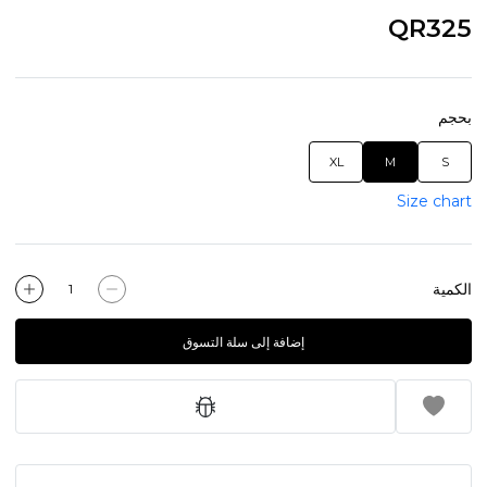
QR325
بحجم
XL
M
S
Size chart
الكمية
إضافة إلى سلة التسوق