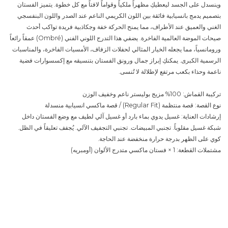
وينسدل على الجسد ليعطيكِ مظهراً ملكياً وقواماً لافتاً مع كل خطوة. يتميز الفستان
بتصميم يدمج بانسيابية فائقة بين اللون الكريمي الناعم عند الصدر واللون البنفسجي
الغني والعميق عند الأطراف، مما يمنح الحركة خفة وجكاذبية فريدة تواكب أحدث
صيحات الموضة العالمية الفاخرة. يضفي هذا التدرج اللوني الفني (Ombré) عمقاً رائعاً
ورومانسياً، مما يجعله الخيار المثالي لحفلات الزفاف، الأمسيات الفاخرة، والمناسبات
الرسمية الكبرى. يمكنكِ إبراز جمال ورونق الفستان بتنسيقه مع إكسسوارات فضية
ناعمة وحذاء بكعب مرتفع لإطلالة لا تُنسى.
تركيبة القماش: 100% مزيج بوليستر ناعم وخفيف الوزن
نوع القصة: قصة منتظمة (Regular Fit) / قصة ماكسي انسيابية منسدلة
إرشادات العناية: غسيل يدوي بماء بارد أو غسيل آلي لطيف مع وضع الفستان داخل
شبكة غسيل مقلوباً. تجنبي المبيضات. تجنبي التجفيف الآلي. يُجفف تعليقاً في الظل.
كوي على الظهر بدرجة حرارة منخفضة عند الحاجة.
مشتملات القطعة: 1 × فستان ماكسي متدرج الألوان (أومبريه)