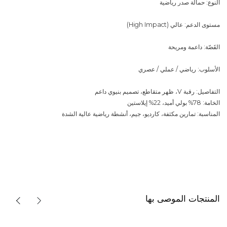
النوع: حمالة صدر رياضية
مستوى الدعم: عالي (High Impact)
القَصّة: داعمة ومريحة
الأسلوب: رياضي / عملي / عصري
التفاصيل: رقبة V، ظهر متقاطع، تصميم بنيوي داعم
الخامة: 78% بولي أميد، 22% إيلاستين
المناسبة: تمارين مكثفة، كارديو، جيم، أنشطة رياضية عالية الشدة
المنتجات الموصى بها