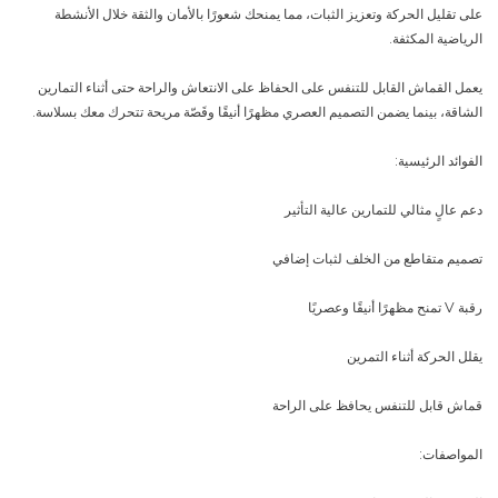
على تقليل الحركة وتعزيز الثبات، مما يمنحك شعورًا بالأمان والثقة خلال الأنشطة
الرياضية المكثفة.
يعمل القماش القابل للتنفس على الحفاظ على الانتعاش والراحة حتى أثناء التمارين
الشاقة، بينما يضمن التصميم العصري مظهرًا أنيقًا وقَصّة مريحة تتحرك معك بسلاسة.
الفوائد الرئيسية:
دعم عالٍ مثالي للتمارين عالية التأثير
تصميم متقاطع من الخلف لثبات إضافي
رقبة V تمنح مظهرًا أنيقًا وعصريًا
يقلل الحركة أثناء التمرين
قماش قابل للتنفس يحافظ على الراحة
المواصفات: