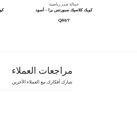
حمالة صدر رياضية
م مثالي
كويك كلاسيك سبورتس برا - أسود
كو
QR67
مراجعات العملاء
شارك أفكارك مع العملاء الآخرين