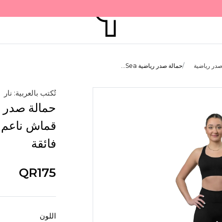
صدر رياضية
حمالة صدر رياضية Sea...
تُكتب بالعربية: نار
قماش ناعم ع
فائقة
QR175
اللون