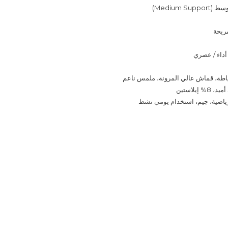
Medium S)
مريحة
أداء / عصري
ياطة، قماش عالي المرونة، ملمس ناعم
رياضية، جيم، استخدام يومي نشط