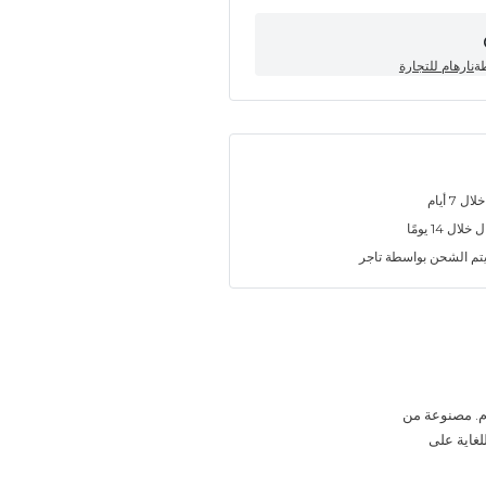
طة
نارهام للتجارة
7 أيام
ل 14 يومًا
تم الشحن بواسطة تاجر
 طوال اليوم. مصنوعة من
ا للغاية على