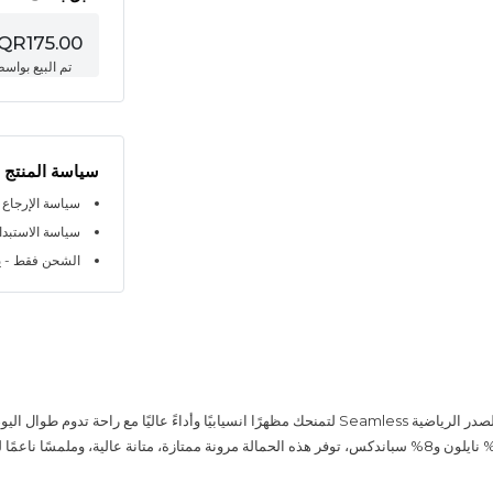
QR175.00
تم البيع بواس
سياسة المنتج
سياسة الإرجاع خلال 
سياسة الاستبدال خلا
الشحن فقط - ي
تم تصميم حمالة الصدر الرياضية Seamless لتمنحك مظهرًا انسيابيًا وأداءً عاليًا مع راحة تدوم
مزيج فاخر من 92% نايلون و8% سباندكس، توفر هذه الحمالة مرونة ممتازة، متانة عالية، وملمسًا ناعمً