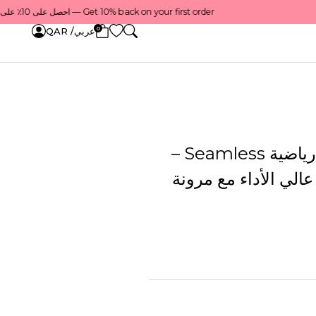
Get 10% back on your first order — احصل على 10٪ على أول طلب لك    |    Use code: Welcome10 — استخدم الرمز: Welcome10    |    Order before 1 PM for same-day delivery in Qatar — اطلب قبل الساعة 1 ظهرًا للتوصيل في نفس اليوم داخل قطر
0
عربي/ QAR
حمالة صدر رياضية Seamless –
الي الأداء مع مرونة