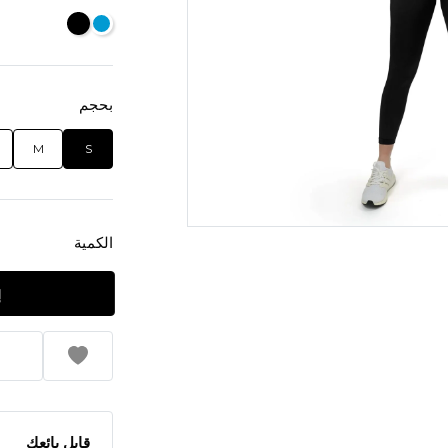
بحجم
M
S
الكمية
قابل بائعك