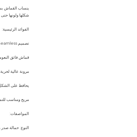
ينساب القماش بسل
شكلها ولونها حتى مع
الفوائد الرئيسية:
تصميم Seamless لمظهر ناعم وانسيابي
قماش فائق النعوم
مرونة عالية لحرية 
يحافظ على الشكل و
مريح ومناسب للتما
المواصفات:
النوع: حمالة صدر رياضية