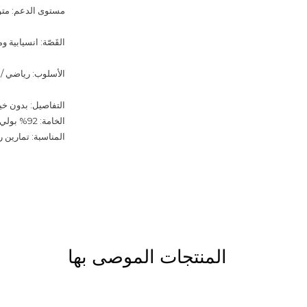
مستوى الدعم: متوسط (upport
القَصّة: انسيابية و
الأسلوب: رياضي / 
التفاصيل: بدون خ
الخامة: 92% بولي أميد، 8% إيلاستين
المناسبة: تمارين 
المنتجات الموصى بها