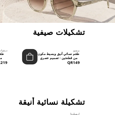
تشكيلات صيفية
بيسو
ديفيان
حد
طقم نسائي أنيق وبسيط مكون
طقم
..
من قطعتين - تصميم عصري
من
QR149
م...
219
تشكيلة نسائية أنيقة
ايميليتا