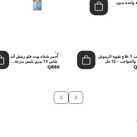
 واحدة بدون
ميا
ستيب 1 علاج تقوية الرموش
أحمر شفاه ويت فلو ريتش آند
والحواجب – 12 مل
شاين 13 بيري بليس بدرجة...
QR80
Q