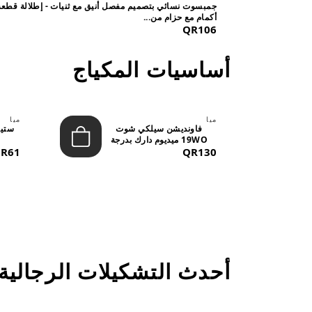
جمبسوت نسائي بتصميم مفصل أنيق مع ثنيات - إطلالة قطعة
أكمام مع حزام من...
QR106
أساسيات المكياج
ميا
ميا
فاونديشن سيلكي شوت
19WO ميديوم دارك بدرجة
QR130
متوسطة إ...
R61
أحدث التشكيلات الرجالية