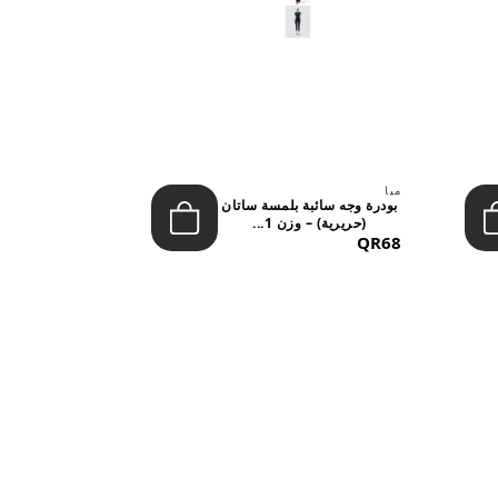
ميا
ميا
بودرة وجه سائبة بلمسة ساتان
(حريرية) – وزن 1...
تشيري بوب 
&NDAS...
QR53
QR68