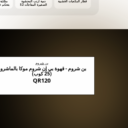
قطار المكعبات الخشبية
دمية أرنب المحشوة
الصغيرة المفاجآت S2
أش
بن شروم
روم السوداء مع 5 أنواع من الفطر
بن شروم - قهوة بي إن شروم موكا بالماشرو
(25 كوب)
QR120