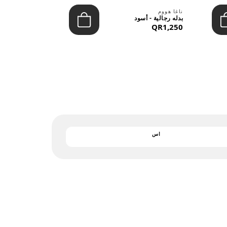
بارجان
ناغا هووم
يشيرت رجالي 
بدله رجالية - أسود
التريكو - قمي
QR1,250
QR122
اس