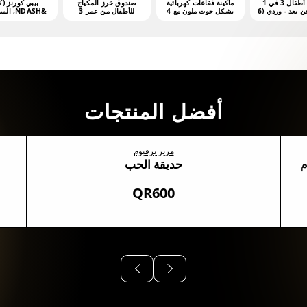
مشّاية أطفال 3 في 1
ماكينة فقاعات كهربائية
صندوق خرز المكياج
بيبي كورنز (ك
بتحكم عن بعد - وردي (6
بشكل حوت ملون مع 4
للأطفال من عمر 3
&NDASH; السلسلة 1
هر فأكثر)
أونصات من محلول
سنوات فما فوق
الفقاعات
أفضل المنتجات
مرير برفيوم
م
حديقة الحب
QR600