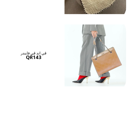
ڤي اند ڤي فايندر
QR143