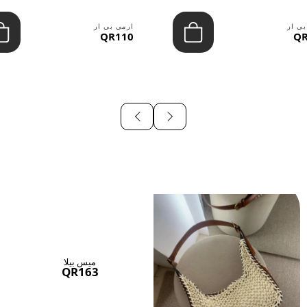
بي ار
ارمي بي ار
QR110
QR
ميس بيلا
QR163