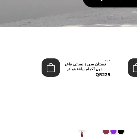
فيم
ليفون
فستان سهرة نسائي فاخر
تنورة نسائية
بدون أكمام بياقة هولتر
بخصر مرتفع وأز
QR229
(ماكس...
QR149