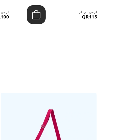
ارمي بي ار
ارمي 
100
QR115
حقائب ستنال اعجابها