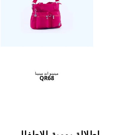
مينينو اند مينينا
QR68
اطلالة يومية للاطفال