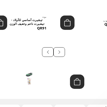
بوه
تيشيرت أساسي للأولاد -
وب
Q
تيشيرت ناعم وخفيف الوزن
QR91
برق...