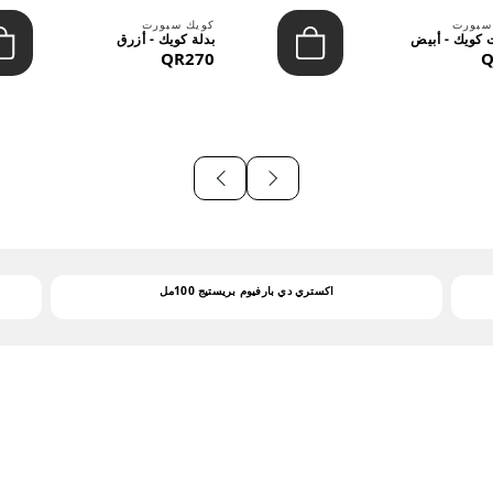
سبورت
كويك سبورت
كويك - أبيض
بدلة كويك - أزرق
QR270
Q
اكستري دي بارفيوم بريستيج 100مل