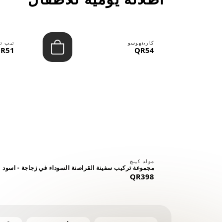
كارينهوسو
تيب ت
R51
QR54
⠀
مولد كينج
مجموعة تركيب سفينة القراصنة السوداء في زجاجة - اسود
QR398