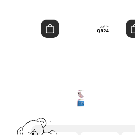
مالوي
مالوي
QR39
QR24