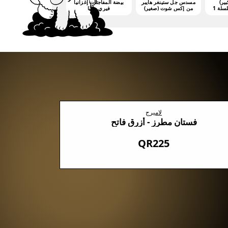
بير)
مسدس جل ستينغر هايبر
بيضة المفاجئات إغزانيا
من إكس شوت (صغير)
فيري مانيا
(3000 جيليت)
لاميرج
فستان مطرز - أزرق فاتح
QR225