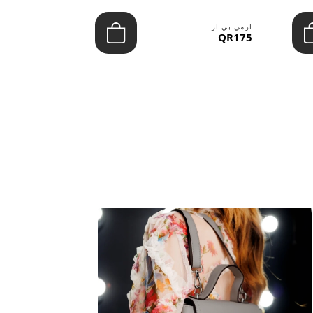
ارمي بي ار
ارمي بي ار
QR100
QR175
عرض الكل