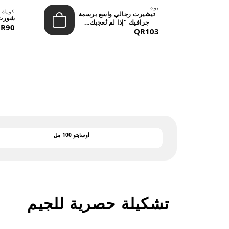
بوه
لينة
كويك 
تيشيرت رجالي واسع برسمة
شورت 
جرافيك "إذا لم نُعجبك...
R90
QR103
أوسايتو 100 مل
تشكيلة حصرية للجيم