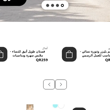
و
أهال
 بليزر وتنورة نسائي -
فستان طويل أنيق للنساء -
اسب للعمل الرسمي
ملابس سهرة ومناسبات
QR
والسهر...
QR259
رسمية...