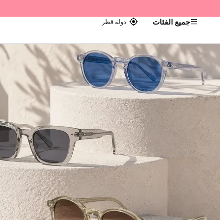
جميع الفئات
دولة قطر
اجر — Home page default h1 desc