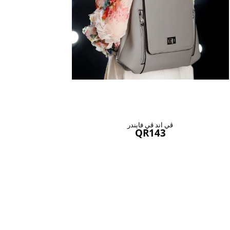
ڤي اند ڤي فايندر
QR143