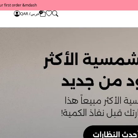
0
عربي/ QAR