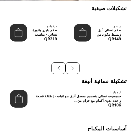
تشكيلات صيفية
بيسو
ديفيانو
طقم نسائي أنيق
طقم بليزر وتنورة
وبسيط مكون من
نسائي - مناسب
QR219
QR149
قطعتين - تصميم
للعمل الرسمي
عصري م...
والسهر...
تشكيلة نسائية أنيقة
ايميليتا
جمبسوت نسائي بتصميم مفصل أنيق مع ثنيات - إطلالة قطعة
واحدة بدون أكمام مع حزام من...
QR106
أساسيات المكياج