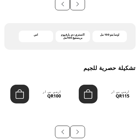
أوسايتو 100 مل
اكستري دي بارفيوم
اس
بريستيج 100مل
تشكيلة حصرية للجيم
ارمي بي ار
ارمي بي ار
QR100
QR115