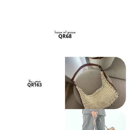
حقائب ستنال اعجابها
عرض الكل
مينينو اند مينينا
QR68
ميس بيلا
QR163