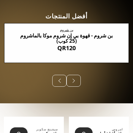
أفضل المنتجات
بن شروم
بن شروم - قهوة بي إن شروم موكا بالماشروم
(25 كوب)
QR120
⠀⠀⠀⠀
امروس
سيفينج سكوير