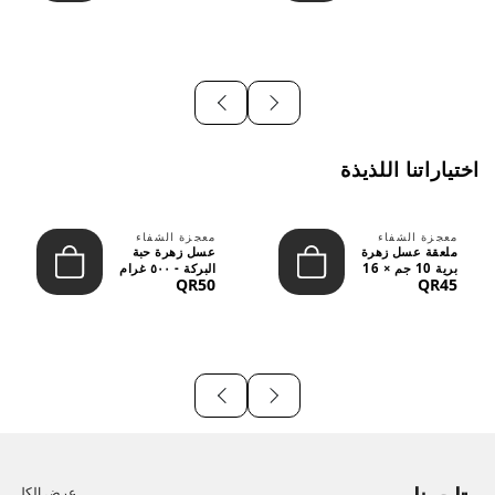
اختياراتنا اللذيذة
معجزة الشفاء
معجزة الشفاء
ملعقة عسل زهرة
عسل زهرة حبة
برية 10 جم × 16
البركة - ٥٠٠ غرام
QR50
QR45
قطعة
عرض الكل