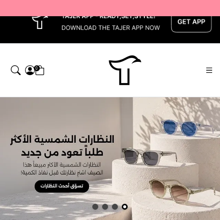
x
0
اجر — Home page default h1 desc