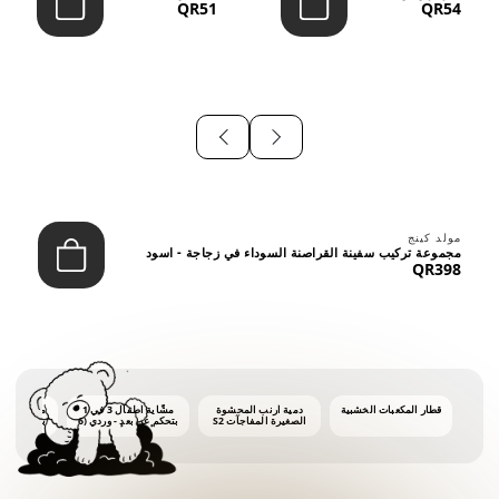
QR51
QR54
⠀
مولد كينج
مجموعة تركيب سفينة القراصنة السوداء في زجاجة - اسود
QR398
قطار المكعبات الخشبية
دمية أرنب المحشوة
مشّاية أطفال 3 في 1
ماكينة فقاع
الصغيرة المفاجآت S2
بتحكم عن بعد - وردي (6
أشهر فأكثر)
أونصات 
الفق