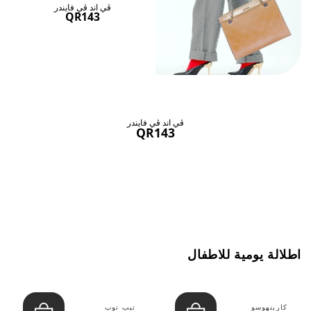
ڤي اند ڤي فايندر
QR143
ڤي اند ڤي فايندر
QR143
اطلالة يومية للاطفال
كارينهوسو
تيب توب