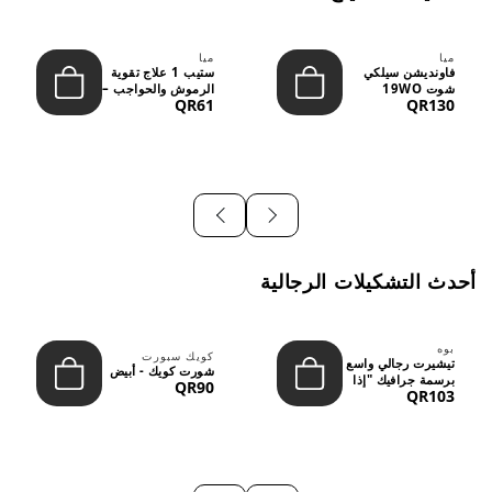
ميا
ميا
فاونديشن سيلكي
ستيب 1 علاج تقوية
شوت 19WO
الرموش والحواجب –
QR61
QR130
ميديوم دارك بدرجة
12 مل
متوسطة إ...
أحدث التشكيلات الرجالية
بوه
كويك سبورت
تيشيرت رجالي واسع
شورت كويك - أبيض
برسمة جرافيك "إذا
QR90
QR103
لم نُعجبك...