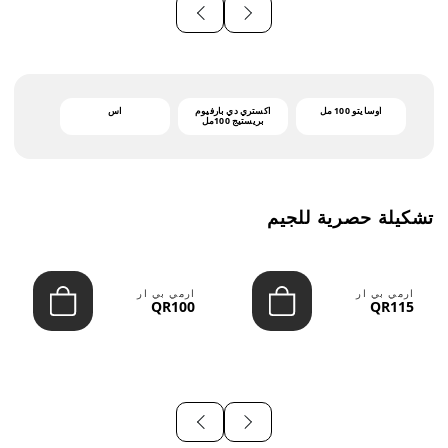
أوسايتو 100 مل
اكستري دي بارفيوم
اس
بريستيج 100مل
تشكيلة حصرية للجيم
ارمي بي ار
ارمي بي ار
QR100
QR115