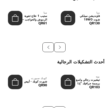
ميا
ميا
فاونديشن سيلكي
ستيب 1 علاج تقوية
شوت 19WO
الرموش والحواجب –
QR61
QR130
ميديوم دارك بدرجة
12 مل
متوسطة إ...
أحدث التشكيلات الرجالية
بوه
كويك سبورت
تيشيرت رجالي واسع
شورت كويك - أبيض
برسمة جرافيك "إذا
QR90
QR103
لم نُعجبك...