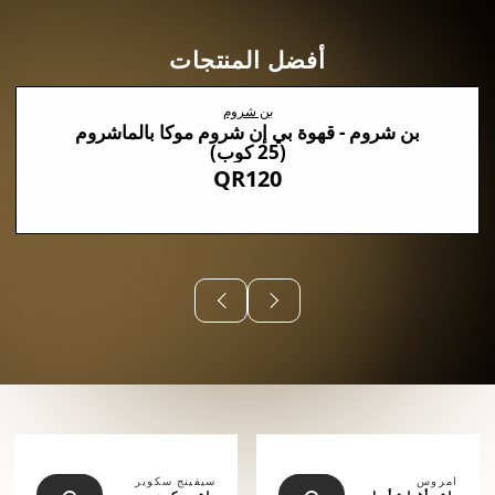
أفضل المنتجات
بن شروم
بن شروم - قهوة بي إن شروم موكا بالماشروم
(25 كوب)
QR120
⠀⠀⠀⠀
امروس
سيفينج سكوير