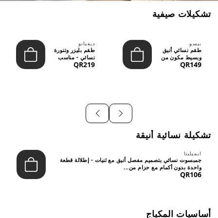
تشكيلات صيفية
بيسو
ديفيانو
طقم نسائي أنيق
طقم بليزر وتنورة
وبسيط مكون من
نسائي - مناسب
QR219
QR149
قطعتين - تصميم
للعمل الرسمي
عصري م...
والسهر...
تشكيلة نسائية أنيقة
ايميليتا
جمبسوت نسائي بتصميم مفصل أنيق مع ثنيات - إطلالة قطعة
واحدة بدون أكمام مع حزام من...
QR106
أساسيات المكياج