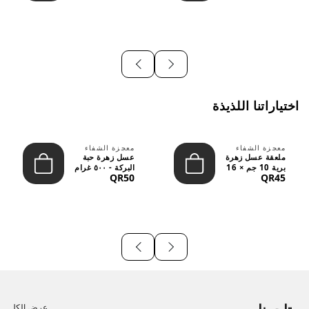
اختياراتنا اللذيذة
معجزة الشفاء
معجزة الشفاء
ملعقة عسل زهرة
عسل زهرة حبة
برية 10 جم × 16
البركة - ٥٠٠ غرام
QR50
QR45
قطعة
عرض الكل