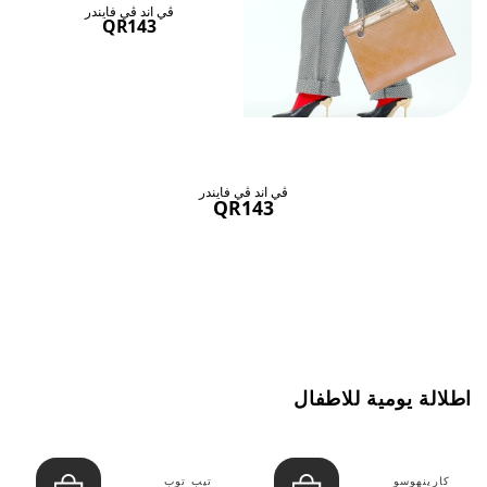
ڤي اند ڤي فايندر
QR143
ڤي اند ڤي فايندر
QR143
اطلالة يومية للاطفال
كارينهوسو
تيب توب