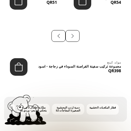
QR51
QR54
⠀
مولد كينج
مجموعة تركيب سفينة القراصنة السوداء في زجاجة - اسود
QR398
قطار المكعبات الخشبية
دمية أرنب المحشوة
مشّاية أطفال 3 في 1
ماكينة فقاع
الصغيرة المفاجآت S2
بتحكم عن بعد - وردي (6
أشهر فأكثر)
أونصات 
الفق