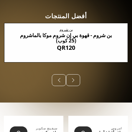
أفضل المنتجات
بن شروم
بن شروم - قهوة بي إن شروم موكا بالماشروم
(25 كوب)
QR120
⠀⠀⠀⠀
امروس
سيفينج سكوير