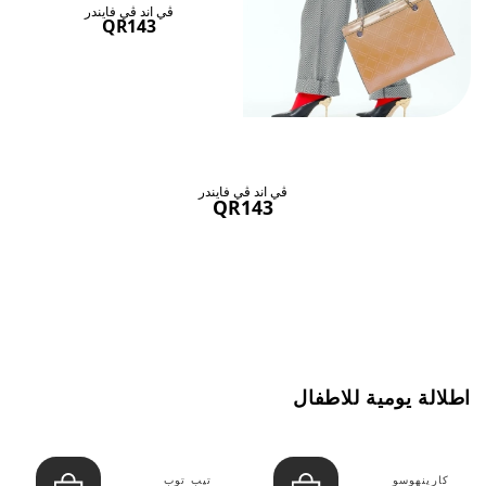
ڤي اند ڤي فايندر
QR143
ڤي اند ڤي فايندر
QR143
اطلالة يومية للاطفال
كارينهوسو
تيب توب