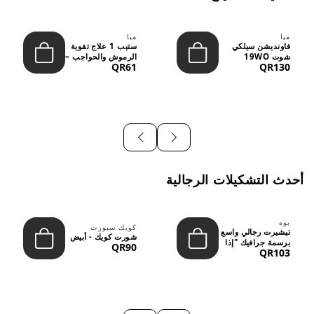
ميا
ميا
فاونديشن سيلكي
ستيب 1 علاج تقوية
شوت 19WO
الرموش والحواجب –
QR61
QR130
ميديوم دارك بدرجة
12 مل
متوسطة إ...
أحدث التشكيلات الرجالية
بوه
كويك سبورت
تيشيرت رجالي واسع
شورت كويك - أبيض
برسمة جرافيك "إذا
QR90
QR103
لم نُعجبك...