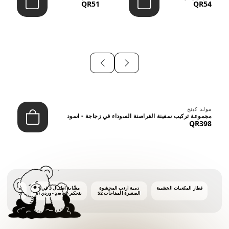
QR51
QR54
⠀
مولد كينج
مجموعة تركيب سفينة القراصنة السوداء في زجاجة - اسود
QR398
قطار المكعبات الخشبية
دمية أرنب المحشوة
مشّاية أطفال 3 في 1
ماكينة فقاع
الصغيرة المفاجآت S2
بتحكم عن بعد - وردي (6
أشهر فأكثر)
أونصات 
الفق