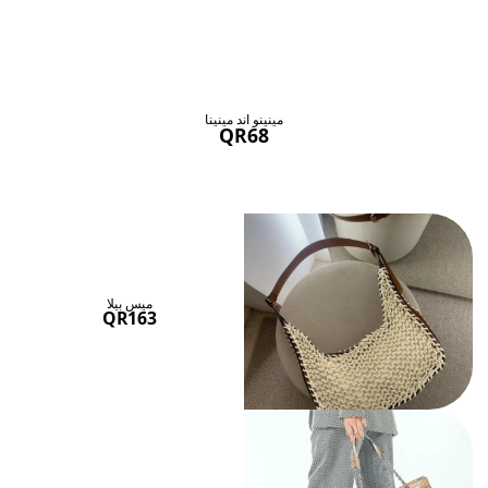
حقائب ستنال اعجابها
عرض الكل
مينينو اند مينينا
QR68
ميس بيلا
QR163