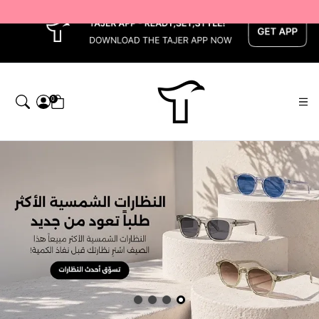
x
0
اجر — Home page default h1 desc