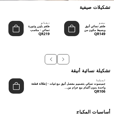
تشكيلات صيفية
بيسو
ديفيانو
طقم نسائي أنيق
طقم بليزر وتنورة
وبسيط مكون من
نسائي - مناسب
QR219
QR149
قطعتين - تصميم
للعمل الرسمي
عصري م...
والسهر...
تشكيلة نسائية أنيقة
ايميليتا
جمبسوت نسائي بتصميم مفصل أنيق مع ثنيات - إطلالة قطعة
واحدة بدون أكمام مع حزام من...
QR106
أساسيات المكياج