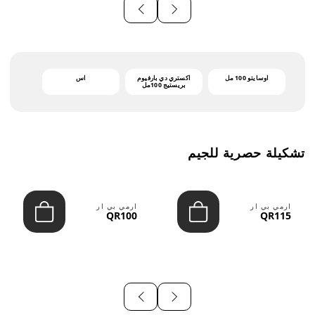
أوسايتو 100 مل
اكستري دي بارفيوم
اس
بريستيج 100مل
تشكيلة حصرية للجيم
ارمي بي ار
ارمي بي ار
QR100
QR115