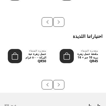
اختياراتنا اللذيذة
معجزة الشفاء
معجزة الشفاء
ملعقة عسل زهرة
عسل زهرة حبة
برية 10 جم × 16
البركة - ٥٠٠ غرام
QR50
QR45
قطعة
عرض الكل